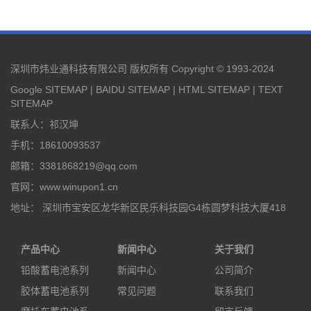
深圳市炜业通科技有限公司 版权所有 Copyright © 1993-2024
Google SITEMAP
|
BAIDU SITEMAP
|
HTML SITEMAP
|
TEXT
SITEMAP
联系人：祁汉坤
手机：18610093537
邮箱：3381868219@qq.com
官网：www.winupon1.cn
地址： 深圳市宝安区龙华新区民乐科技园G4栋圆梦科技大厦418
产品中心
新闻中心
关于我们
铅酸蓄电池系列
新闻中心
公司简介
胶体蓄电池系列
常见问题
联系我们