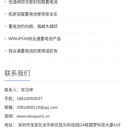
低温阀控式密封铅酸蓄电池
机房铅酸蓄电池使用安全实
蓄电池的内阻，值越大越好
WINUPON炜业通蓄电池产品
炜业通蓄电池的使用误区有
联系我们
联系人：祁汉坤
手机：18610093537
邮箱：3381868219@qq.com
官网：www.winupon1.cn
地址： 深圳市宝安区龙华新区民乐科技园G4栋圆梦科技大厦418